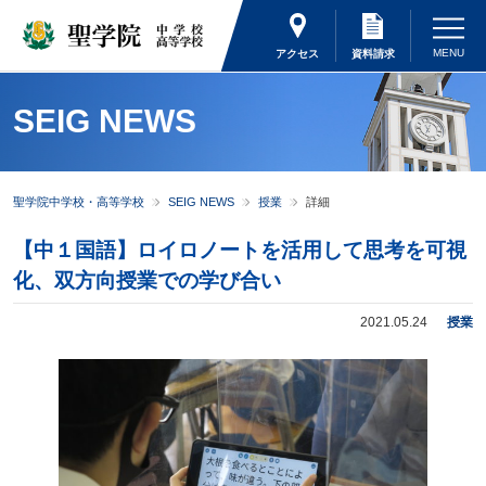
アクセス
資料請求
SEIG NEWS
聖学院中学校・高等学校
SEIG NEWS
授業
詳細
【中１国語】ロイロノートを活用して思考を可視
化、双方向授業での学び合い
2021.05.24
授業