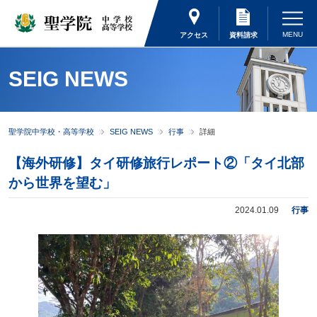
アクセス
資料請求
SEIG NEWS
聖学院中学校・高等学校
SEIG NEWS
行事
詳細
【海外研修】タイ研修旅行レポート②「タイ北部
から世界を望む」
2024.01.09
行事