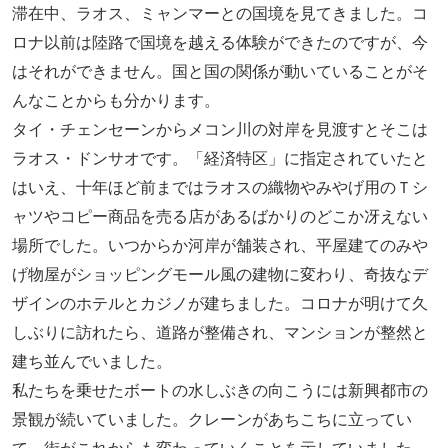
滞在中、ラオス、ミャンマーとの国境を見てきました。コ
ロナ以前は陸路で国境を越える体験ができたのですが、今
はそれができません。国と国の関係が動いていることがそ
んなことからも分かります。
タイ・チェンセーンからメコン川の対岸を見渡すとそこは
ラオス・ドンサオです。「経済特区」に指定されていたと
はいえ、十年ほど前まではラオスの織物やみやげ用のＴシ
ャツやコピー商品を売る店があるばかりのどこか冴えない
場所でした。いつからか河岸が舗装され、平屋建てのみや
げ物屋がショッピングモール風の建物に変わり、奇抜なデ
ザインのホテルとカジノが建ちました。コロナが明けて久
しぶりに訪れたら、道路が整備され、マンションが整然と
建ち並んでいました。
私たちを乗せたボートの水しぶきの向こうには新興都市の
景観が続いていました。クレーンがあちこちに立ってい