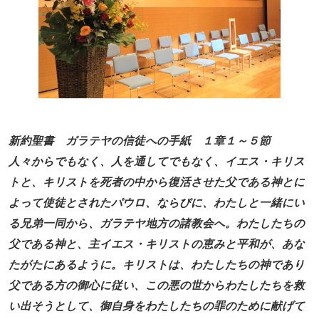
新約聖書 ガラテヤの信徒への手紙 １章１～５節
人々からでもなく、人を通してでもなく、イエス・キリス
トと、キリストを死者の中から復活させた父である神とに
よって使徒とされたパウロ、ならびに、わたしと一緒にい
る兄弟一同から、ガラテヤ地方の諸教会へ。わたしたちの
父である神と、主イエス・キリストの恵みと平和が、あな
たがたにあるように。キリストは、わたしたちの神であり
父である方の御心に従い、この悪の世からわたしたちを救
い出そうとして、御自身をわたしたちの罪のために献げて