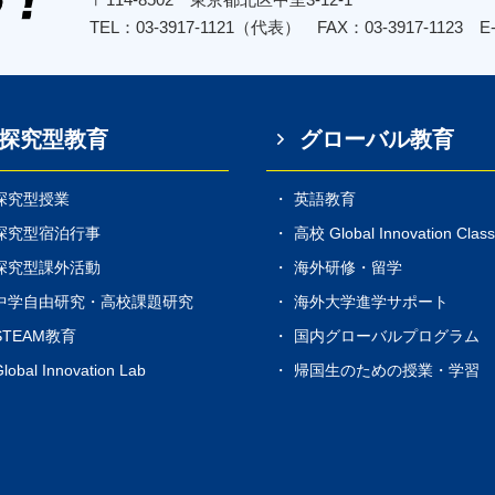
TEL：03-3917-1121（代表） FAX：03-3917-1123
E
探究型教育
グローバル教育
探究型授業
英語教育
探究型宿泊行事
高校 Global Innovation Clas
探究型課外活動
海外研修・留学
中学自由研究・高校課題研究
海外大学進学サポート
STEAM教育
国内グローバルプログラム
lobal Innovation Lab
帰国生のための授業・学習