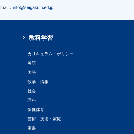
-mail：
info@seigakuin.ed.jp
教科学習
カリキュラム・ポリシー
s
英語
国語
数学・情報
社会
理科
保健体育
芸術・技術・家庭
聖書