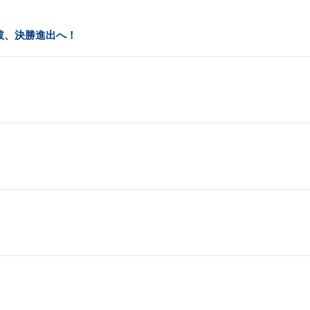
破、決勝進出へ！
）