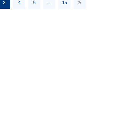
3
4
5
…
15