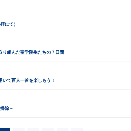
礼拝にて）
取り組んだ聖学院生たちの７日間
用いて百人一首を楽しもう！
大掃除－