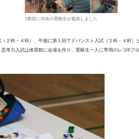
1教室に30名の受験生が着席しました
試（２科・４科）、午後に第１回アドバンスト入試（２科・４科）
り思考力入試は体育館に会場を作り、受験生一人に専用のレゴ®ブ