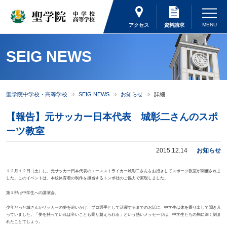
アクセス
資料請求
SEIG NEWS
聖学院中学校・高等学校
SEIG NEWS
お知らせ
詳細
【報告】元サッカー日本代表 城彰二さんのスポ
ーツ教室
2015.12.14
お知らせ
１２月１２日（土）に、元サッカー日本代表のエースストライカー城彰二さんをお招きしてスポーツ教室が開催されま
した。このイベントは、本校体育着の制作を担当するトンボ社のご協力で実現しました。
第１部は中学生への講演会。
少年だった城さんがサッカーの夢を追いかけ、プロ選手として活躍するまでのお話に、中学生は体を乗り出して聞き入
っていました。「夢を持っていれば辛いことも乗り越えられる」という熱いメッセージは、中学生たちの胸に深く刻ま
れたことでしょう。