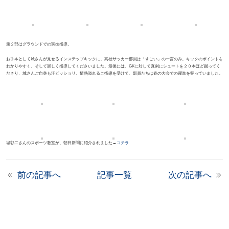
第２部はグラウンドでの実技指導。
お手本として城さんが見せるインステップキックに、高校サッカー部員は「すごい」の一言のみ。キックのポイントを
わかりやすく、そして楽しく指導してくださいました。最後には、GKに対して真剣にシュートを２０本ほど蹴ってく
ださり、城さんご自身も汗ビッショリ。情熱溢れるご指導を受けて、部員たちは春の大会での躍進を誓っていました。
城彰二さんのスポーツ教室が、朝日新聞に紹介されました→
コチラ
前の記事へ
記事一覧
次の記事へ