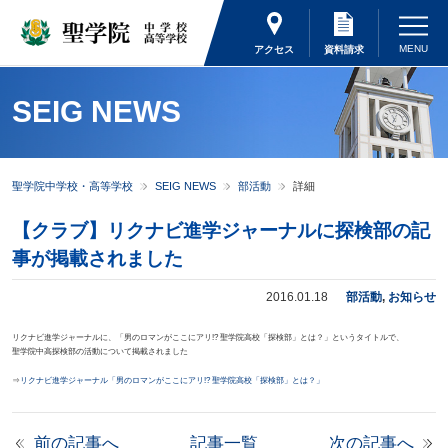
アクセス
資料請求
SEIG NEWS
聖学院中学校・高等学校
SEIG NEWS
部活動
詳細
【クラブ】リクナビ進学ジャーナルに探検部の記
事が掲載されました
2016.01.18
部活動
,
お知らせ
リクナビ進学ジャーナルに、「男のロマンがここにアリ!? 聖学院高校「探検部」とは？」というタイトルで、
聖学院中高探検部の活動について掲載されました
⇒
リクナビ進学ジャーナル「男のロマンがここにアリ!? 聖学院高校「探検部」とは？」
前の記事へ
記事一覧
次の記事へ