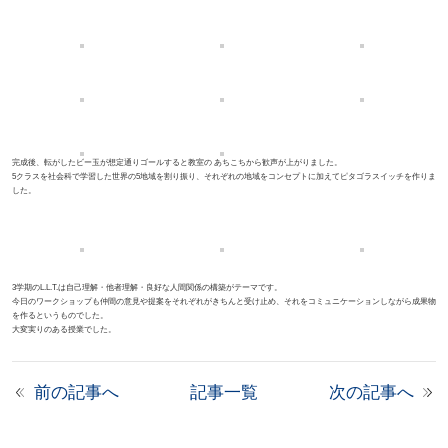
完成後、転がしたビー玉が想定通りゴールすると教室の あちこちから歓声が上がりました。
5
クラスを社会科で学習した世界の
5
地域を割り振り、それぞれの地域をコンセプトに加えてピタゴラスイッチを作りま
した。
3学期の
L.L.T.
は自己理解・他者理解・良好な人間関係の構築がテーマです。
今日のワークショップも仲間の意見や提案をそれぞれがきちんと受け止め、それをコミュニケーションしながら成果物
を作るというものでした。
大変実りのある授業でした。
前の記事へ
記事一覧
次の記事へ