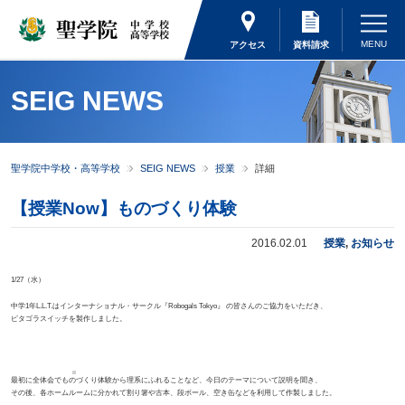
アクセス
資料請求
SEIG NEWS
聖学院中学校・高等学校
SEIG NEWS
授業
詳細
【授業Now】ものづくり体験
2016.02.01
授業
,
お知らせ
1/27
（水）
中学
1
年
L.L.T.
はインターナショナル・サークル『
Robogals Tokyo
』 の皆さんのご協力をいただき、
ピタゴラスイッチを製作しました。
最初に全体会でものづくり体験から理系にふれることなど、今日のテーマについて説明を聞き、
その後、各ホームルームに分かれて割り箸や古本、段ボール、空き缶などを利用して作製しました。