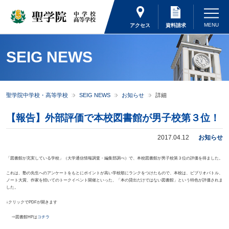
アクセス
資料請求
SEIG NEWS
聖学院中学校・高等学校
SEIG NEWS
お知らせ
詳細
【報告】外部評価で本校図書館が男子校第３位！
2017.04.12
お知らせ
「図書館が充実している学校」（大学通信情報調査・編集部調べ）で、本校図書館が男子校第３位の評価を得ました。
これは、塾の先生へのアンケートをもとにポイントが高い学校順にランクをつけたもので、本校は、ビブリオバトル、
ノート大賞、作家を招いてのトークイベント開催といった、「本の貸出だけではない図書館」という特色が評価されま
した。
↓クリックでPDFが開きます
⇒図書館HPは
コチラ