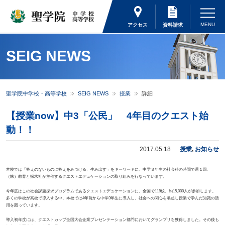
アクセス
資料請求
SEIG NEWS
聖学院中学校・高等学校
SEIG NEWS
授業
詳細
【授業now】中3「公民」 4年目のクエスト始
動！！
2017.05.18
授業
,
お知らせ
本校では「答えのないものに答えをみつける、生み出す」をキーワードに、中学３年生の社会科の時間で週１回、
（株）教育と探求社が主催するクエストエデュケーションの取り組みを行なっています。
今年度はこの社会課題探求プログラムであるクエストエデュケーションに、全国で118校、約15,000人が参加します。
多くの学校が高校で導入する中、本校では4年前から中学3年生に導入し、社会への関心を喚起し授業で学んだ知識の活
用を図っています。
導入初年度には、クエストカップ全国大会企業プレゼンテーション部門においてグランプリを獲得しました。その後も