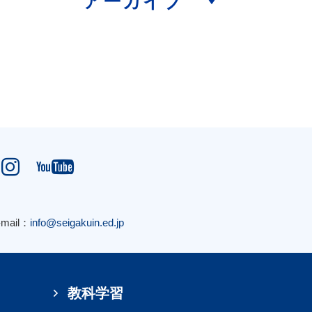
アーカイブ


-mail：
info@seigakuin.ed.jp
教科学習