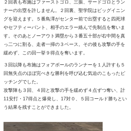
２回表も布施はファーストゴロ、三振、サードゴロとラン
ナーの出塁を許しません。２回裏、聖学院はビッグイニン
グを迎えます。５番鳥澤がセンター前で出塁すると四死球
やセフティーバント、相手のエラー絡んで先制点を奪いま
す。そのあとノーアウト満塁から３番五十部が右中間を真
っ二つに割る、走者一掃の３ベース。その後も攻撃の手を
緩めず、この回一挙９得点を奪います。
３回以降も布施はフォアボールのランナーを１人許すも５
回無失点のほぼ完ぺきな勝利を呼び込む気迫のこもったピ
ッチングでした。
攻撃陣も３回、４回と攻撃の手を緩めず４点ずつ奪い、計
11安打・17得点と爆発し、17対０、５回コールド勝ちとい
う結果を残すことができました。