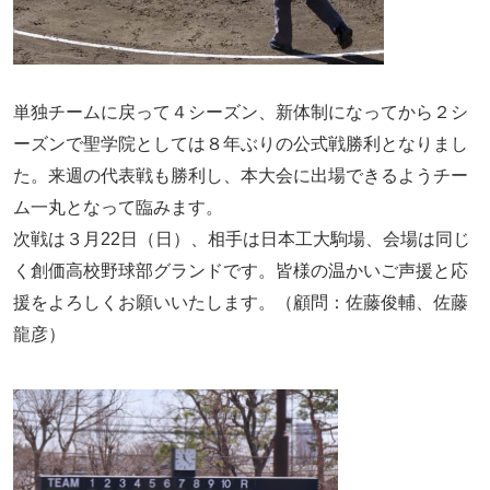
単独チームに戻って４シーズン、新体制になってから２シ
ーズンで聖学院としては８年ぶりの公式戦勝利となりまし
た。来週の代表戦も勝利し、本大会に出場できるようチー
ム一丸となって臨みます。
次戦は３月22日（日）、相手は日本工大駒場、会場は同じ
く創価高校野球部グランドです。皆様の温かいご声援と応
援をよろしくお願いいたします。（顧問：佐藤俊輔、佐藤
龍彦）