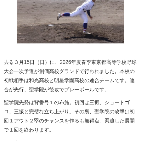
去る３月15日（日）に、2026年度春季東京都高等学校野球
大会一次予選が創価高校グランドで行われました。本校の
初戦相手は和光高校と明星学園高校の連合チームです。連
合が先行、聖学院が後攻でプレーボールです。
聖学院先発は背番号１の布施。初回は三振、ショートゴ
ロ、三振と完璧な立ち上がり。その裏、聖学院の攻撃は初
回１アウト２塁のチャンスを作るも無得点。緊迫した展開
で１回を終わります。