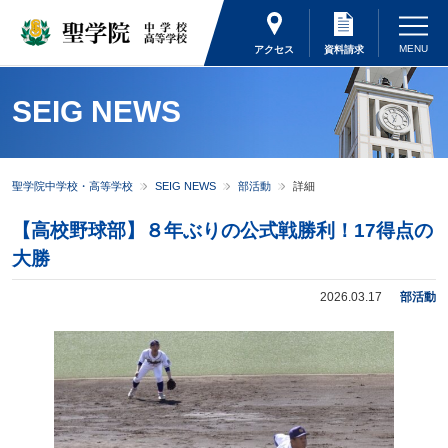
アクセス
資料請求
SEIG NEWS
聖学院中学校・高等学校
SEIG NEWS
部活動
詳細
【高校野球部】８年ぶりの公式戦勝利！17得点の
大勝
2026.03.17
部活動