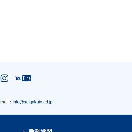


-mail：
info@seigakuin.ed.jp
教科学習