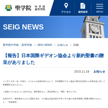
アクセス
資料請求
SEIG NEWS
聖学院中学校・高等学校
SEIG NEWS
お知らせ
詳細
【報告】日本国際ギデオン協会より新約聖書の贈
呈がありました
2015.11.18
お知らせ
１１月１８日（水）午前８：２５からの全校礼拝において、日本国際ギデオン協会の東京北支部から本校生徒に対して
聖書贈呈がありました。
ご来校いただきました３名の方は、酒井源次さん、清弘和海さん、峰田 将さんです。
礼拝の中で、酒井源次さんから奨励を頂き、その後は生徒代表の中学１年Ａ組の大塚 尚暉君に聖書が贈呈されまし
た。（写真参照）