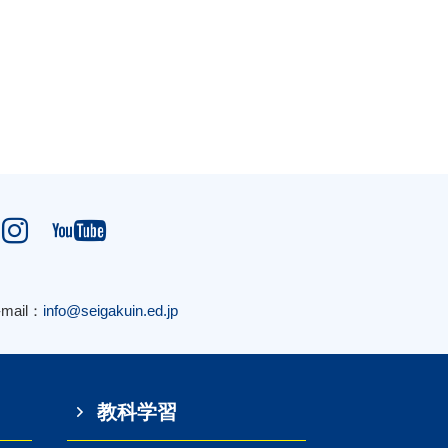


-mail：
info@seigakuin.ed.jp
教科学習