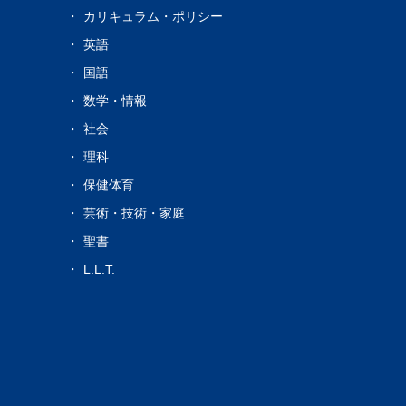
カリキュラム・ポリシー
s
英語
国語
数学・情報
社会
理科
保健体育
芸術・技術・家庭
聖書
L.L.T.