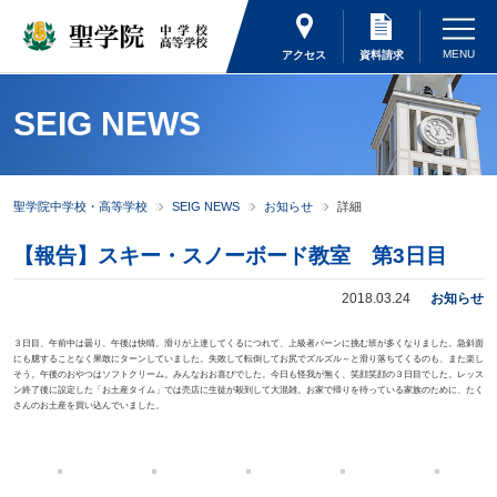
アクセス
資料請求
SEIG NEWS
聖学院中学校・高等学校
SEIG NEWS
お知らせ
詳細
【報告】スキー・スノーボード教室 第3日目
2018.03.24
お知らせ
３日目、午前中は曇り、午後は快晴。滑りが上達してくるにつれて、上級者バーンに挑む班が多くなりました。急斜面
にも臆することなく果敢にターンしていました。失敗して転倒してお尻でズルズル～と滑り落ちてくるのも、また楽し
そう。午後のおやつはソフトクリーム。みんなおお喜びでした。今日も怪我が無く、笑顔笑顔の３日目でした。レッス
ン終了後に設定した「お土産タイム」では売店に生徒が殺到して大混雑。お家で帰りを待っている家族のために、たく
さんのお土産を買い込んでいました。