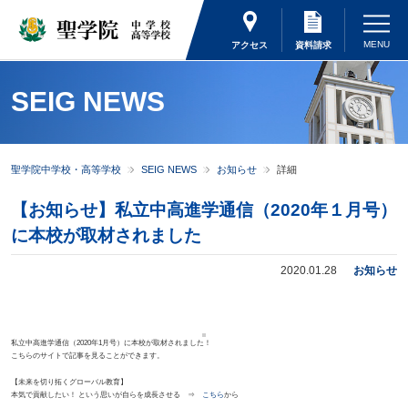
アクセス
資料請求
SEIG NEWS
聖学院中学校・高等学校
SEIG NEWS
お知らせ
詳細
【お知らせ】私立中高進学通信（2020年１月号）
に本校が取材されました
2020.01.28
お知らせ
私立中高進学通信（2020年1月号）に本校が取材されました！
こちらのサイトで記事を見ることができます。
【未来を切り拓くグローバル教育】
本気で貢献したい！ という思いが自らを成長させる ⇒
こちら
から