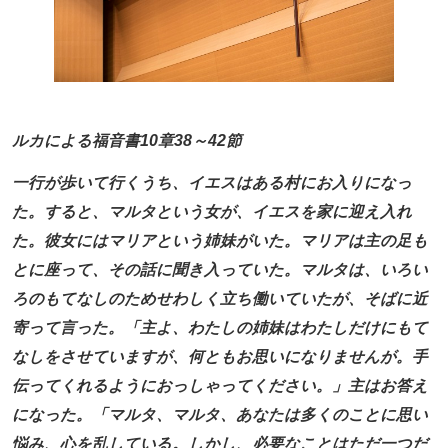
ルカによる福音書10章38～42節
一行が歩いて行くうち、イエスはある村にお入りになっ
た。すると、マルタという女が、イエスを家に迎え入れ
た。彼女にはマリアという姉妹がいた。マリアは主の足も
とに座って、その話に聞き入っていた。マルタは、いろい
ろのもてなしのためせわしく立ち働いていたが、そばに近
寄って言った。「主よ、わたしの姉妹はわたしだけにもて
なしをさせていますが、何ともお思いになりませんが。手
伝ってくれるようにおっしゃってください。」主はお答え
になった。「マルタ、マルタ、あなたは多くのことに思い
悩み、心を乱している。しかし、必要なことはただ一つだ