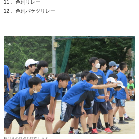
11． 色別リレー
12． 色別バケツリレー
棒引きの目標を目指します