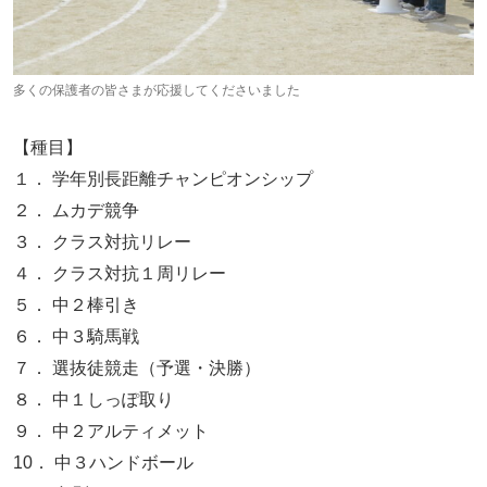
多くの保護者の皆さまが応援してくださいました
【種目】
１． 学年別長距離チャンピオンシップ
２． ムカデ競争
３． クラス対抗リレー
４． クラス対抗１周リレー
５． 中２棒引き
６． 中３騎馬戦
７． 選抜徒競走（予選・決勝）
８． 中１しっぽ取り
９． 中２アルティメット
10． 中３ハンドボール