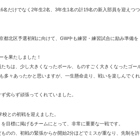
16名だけでなく2年生2名、3年生1名の計19名の新入部員を迎えつつ
京都北区予選初戦に向けて、GW中も練習・練習試合に励み準備を
ーを果たしました！
員たちは、少し大きくなったボール、ものすごく大きくなったゴー
分も多々あったかと思いますが、一生懸命走り、戦いを楽しんでくれ
けず劣らず頑張ってくれていました。
中学校との初戦を迎えました。
」を目標に掲げるチームにとって、非常に重要な一戦です。
だものの、初戦の緊張からか開始2分ほどでミスが重なり、先制を許