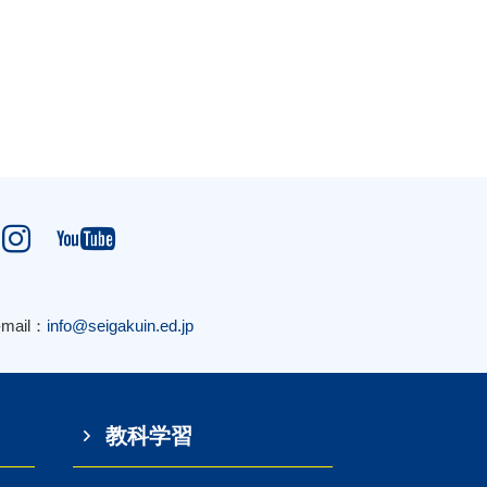


-mail：
info@seigakuin.ed.jp
教科学習