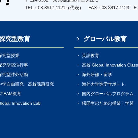
TEL：03-3917-1121（代表） FAX：03-3917-1123
E
探究型教育
グローバル教育
探究型授業
英語教育
探究型宿泊行事
高校 Global Innovation Clas
探究型課外活動
海外研修・留学
中学自由研究・高校課題研究
海外大学進学サポート
STEAM教育
国内グローバルプログラム
lobal Innovation Lab
帰国生のための授業・学習