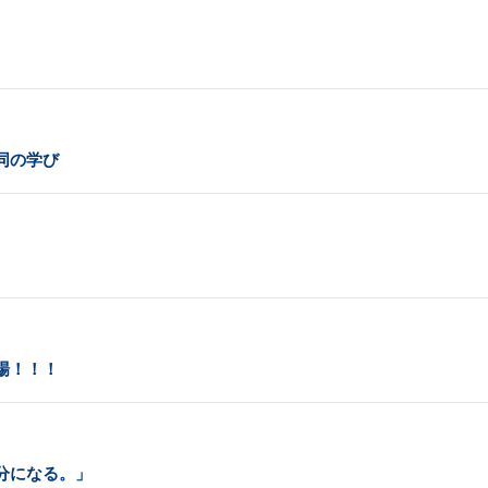
同の学び
場！！！
分になる。」