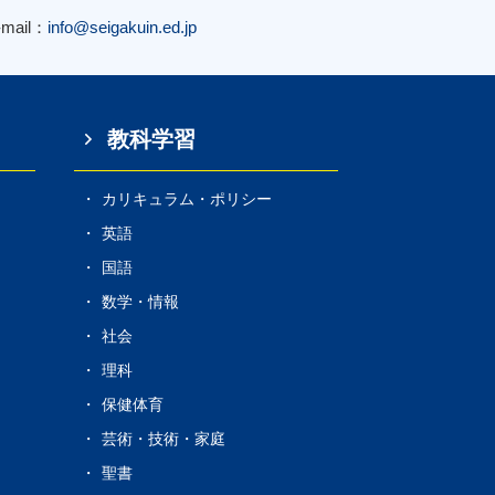
-mail：
info@seigakuin.ed.jp
教科学習
カリキュラム・ポリシー
s
英語
国語
数学・情報
社会
理科
保健体育
芸術・技術・家庭
聖書