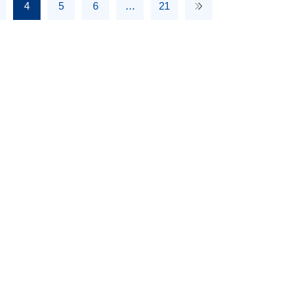
4
5
6
…
21