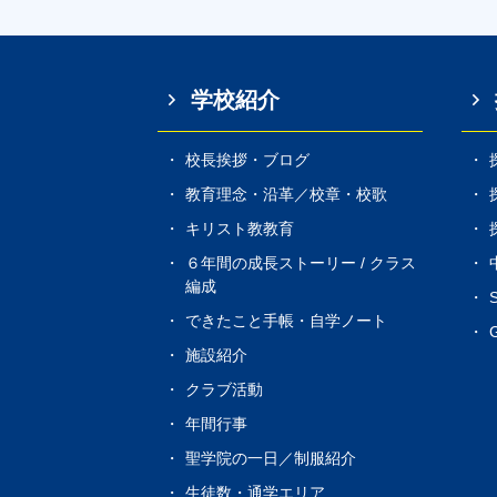
学校紹介
校長挨拶・ブログ
教育理念・沿革／校章・校歌
キリスト教教育
６年間の成長ストーリー / クラス
編成
できたこと手帳・自学ノート
G
施設紹介
クラブ活動
年間行事
聖学院の一日／制服紹介
生徒数・通学エリア