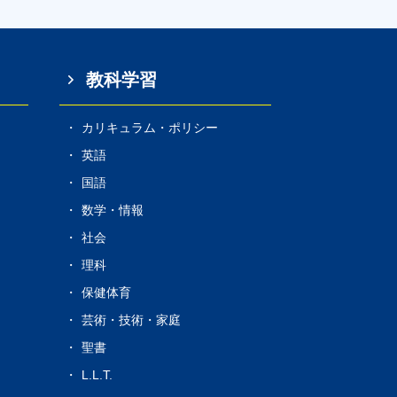
教科学習
カリキュラム・ポリシー
s
英語
国語
数学・情報
社会
理科
保健体育
芸術・技術・家庭
聖書
L.L.T.