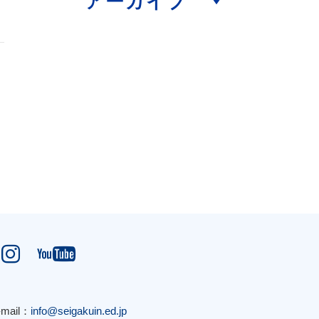
アーカイブ


-mail：
info@seigakuin.ed.jp